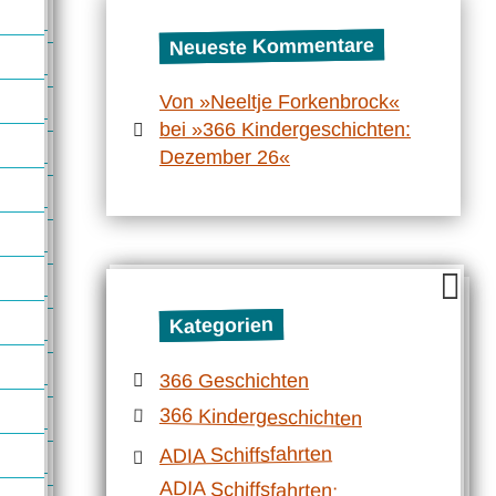
Neueste Kommentare
Von »Neeltje Forkenbrock«
bei »366 Kindergeschichten:
Dezember 26«
Kategorien
366 Geschichten
366 Kindergeschichten
ADIA Schiffsfahrten
ADIA Schiffsfahrten:
Mittelmeerrundfahrt mit der