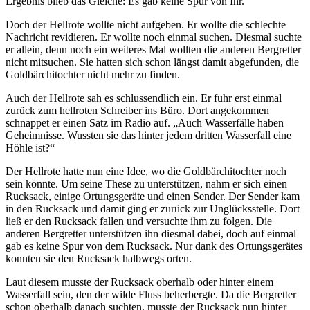
Ergebnis blieb das Gleiche: Es gab keine Spur von Ihr.
Doch der Hellrote wollte nicht aufgeben. Er wollte die schlechte
Nachricht revidieren. Er wollte noch einmal suchen. Diesmal suchte
er allein, denn noch ein weiteres Mal wollten die anderen Bergretter
nicht mitsuchen. Sie hatten sich schon längst damit abgefunden, die
Goldbärchitochter nicht mehr zu finden.
Auch der Hellrote sah es schlussendlich ein. Er fuhr erst einmal
zurück zum hellroten Schreiber ins Büro. Dort angekommen
schnappet er einen Satz im Radio auf. „Auch Wasserfälle haben
Geheimnisse. Wussten sie das hinter jedem dritten Wasserfall eine
Höhle ist?“
Der Hellrote hatte nun eine Idee, wo die Goldbärchitochter noch
sein könnte. Um seine These zu unterstützen, nahm er sich einen
Rucksack, einige Ortungsgeräte und einen Sender. Der Sender kam
in den Rucksack und damit ging er zurück zur Unglücksstelle. Dort
ließ er den Rucksack fallen und versuchte ihm zu folgen. Die
anderen Bergretter unterstützen ihn diesmal dabei, doch auf einmal
gab es keine Spur von dem Rucksack. Nur dank des Ortungsgerätes
konnten sie den Rucksack halbwegs orten.
Laut diesem musste der Rucksack oberhalb oder hinter einem
Wasserfall sein, den der wilde Fluss beherbergte. Da die Bergretter
schon oberhalb danach suchten, musste der Rucksack nun hinter