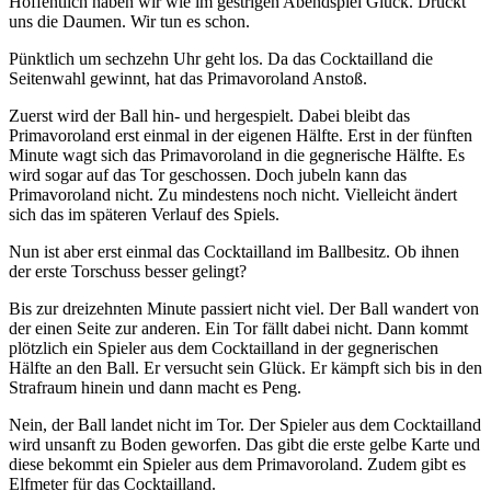
Hoffentlich haben wir wie im gestrigen Abendspiel Glück. Drückt
uns die Daumen. Wir tun es schon.
Pünktlich um sechzehn Uhr geht los. Da das Cocktailland die
Seitenwahl gewinnt, hat das Primavoroland Anstoß.
Zuerst wird der Ball hin- und hergespielt. Dabei bleibt das
Primavoroland erst einmal in der eigenen Hälfte. Erst in der fünften
Minute wagt sich das Primavoroland in die gegnerische Hälfte. Es
wird sogar auf das Tor geschossen. Doch jubeln kann das
Primavoroland nicht. Zu mindestens noch nicht. Vielleicht ändert
sich das im späteren Verlauf des Spiels.
Nun ist aber erst einmal das Cocktailland im Ballbesitz. Ob ihnen
der erste Torschuss besser gelingt?
Bis zur dreizehnten Minute passiert nicht viel. Der Ball wandert von
der einen Seite zur anderen. Ein Tor fällt dabei nicht. Dann kommt
plötzlich ein Spieler aus dem Cocktailland in der gegnerischen
Hälfte an den Ball. Er versucht sein Glück. Er kämpft sich bis in den
Strafraum hinein und dann macht es Peng.
Nein, der Ball landet nicht im Tor. Der Spieler aus dem Cocktailland
wird unsanft zu Boden geworfen. Das gibt die erste gelbe Karte und
diese bekommt ein Spieler aus dem Primavoroland. Zudem gibt es
Elfmeter für das Cocktailland.