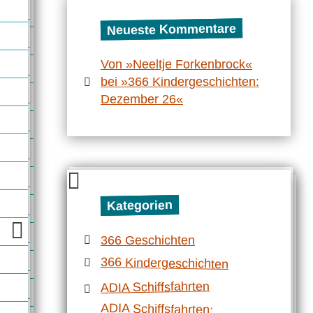
Neueste Kommentare
Von »Neeltje Forkenbrock«
bei »366 Kindergeschichten:
Dezember 26«
Kategorien
366 Geschichten
366 Kindergeschichten
ADIA Schiffsfahrten
ADIA Schiffsfahrten:
Mittelmeerrundfahrt mit der