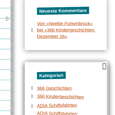
Neueste Kommentare
Von »Neeltje Forkenbrock«
bei »366 Kindergeschichten:
Dezember 26«
Kategorien
366 Geschichten
366 Kindergeschichten
ADIA Schiffsfahrten
ADIA Schiffsfahrten:
Mittelmeerrundfahrt mit der