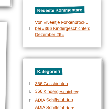
Neueste Kommentare
Von »Neeltje Forkenbrock«
bei »366 Kindergeschichten:
Dezember 26«
Kategorien
366 Geschichten
366 Kindergeschichten
ADIA Schiffsfahrten
ADIA Schiffsfahrten:
Mittelmeerrundfahrt mit der