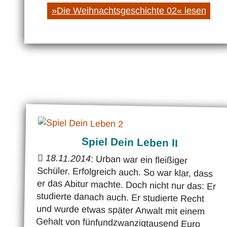
»Die Weihnachtsgeschichte 02« lesen
Spiel Dein Leben II
18.11.2014
: Urban war ein fleißiger
Schüler. Erfolgreich auch. So war klar, dass
er das Abitur machte. Doch nicht nur das: Er
studierte danach auch. Er studierte Recht
und wurde etwas später Anwalt mit einem
Gehalt von fünfundzwanzigtausend Euro
jährlich, wovon siebentausend Euro an