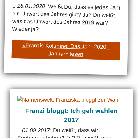
28.01.2020
: Weißt Du, dass es jedes Jahr
ein Unwort des Jahres gibt? Ja? Du weißt,
was das Unwort des Jahres 2019 war?
Wieder ja?
»Franzis Kolumne: Das Jahr 2020 -
Januar« lesen
Franzi bloggt: Ich geh wählen
2017
01.09.2017
: Du weißt, dass wir