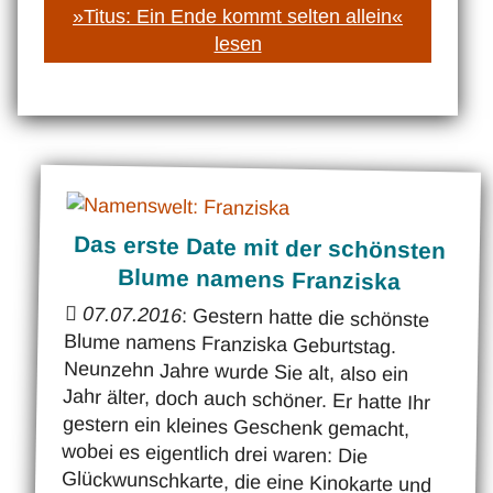
»Titus: Ein Ende kommt selten allein«
lesen
Das erste Date mit der schönsten
Blume namens Franziska
07.07.2016
: Gestern hatte die schönste
Blume namens Franziska Geburtstag.
Neunzehn Jahre wurde Sie alt, also ein
Jahr älter, doch auch schöner. Er hatte Ihr
gestern ein kleines Geschenk gemacht,
wobei es eigentlich drei waren: Die
Glückwunschkarte, die eine Kinokarte und
die andere Kinokarte. Warum Er Ihr zwei
Kinokarten schenkte, wollte die schöne
Franziska heute in Erfahrung bringen.
Freitags musste Er erst um acht Uhr fünfzig
in der Schule sein. Sie hingegen hatte in